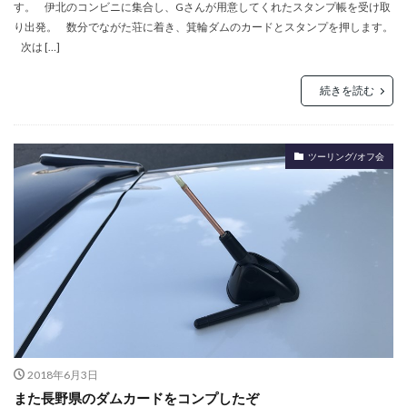
す。 伊北のコンビニに集合し、Gさんが用意してくれたスタンプ帳を受け取
り出発。 数分でながた荘に着き、箕輪ダムのカードとスタンプを押します。
次は […]
続きを読む
ツーリング/オフ会
2018年6月3日
また長野県のダムカードをコンプしたぞ