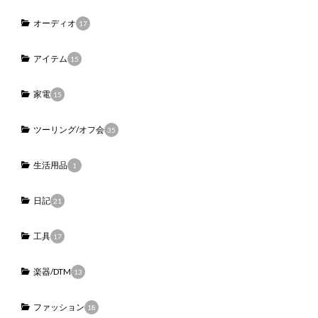
オーディオ
17
アイテム
15
家電
15
ツーリング/オフ会
35
生活用品
1
日記
21
工具
17
楽器/DTM
13
ファッション
18