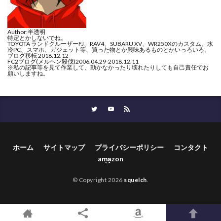
Author:半透明
特定とかしないでね。
TOYOTA ランドクルーザーFJ、RAV4、SUBARU XV、WR250Xのカスタム、水
冷PC、スマホ、ガジェット等、買った物とか興味あるものとかいっろいろ。
ブログ移転 2018.12.12
FC2ブログ(メルヘン殺伐)2006.04.29-2018.12.11
※私の記事等を見て作業して、動かなかったり壊れたりしても自己責任でお
願いしますね。
ホーム
サイトマップ
プライバシーポリシー
コンタクト
am͜a͉zon
© Copyright 2026
squelch
.