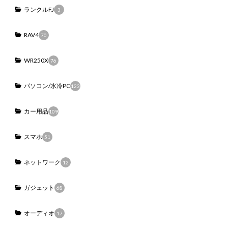
ランクルFJ
3
RAV4
70
WR250X
76
パソコン/水冷PC
123
カー用品
109
スマホ
51
ネットワーク
12
ガジェット
68
オーディオ
17