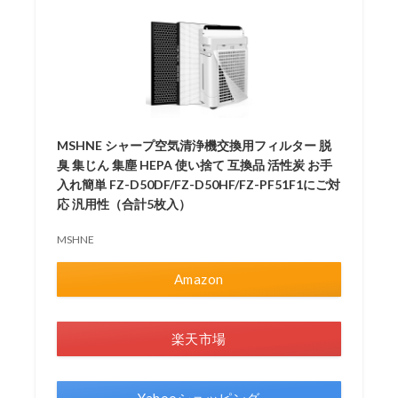
MSHNE シャープ空気清浄機交換用フィルター 脱
臭 集じん 集塵 HEPA 使い捨て 互換品 活性炭 お手
入れ簡単 FZ-D50DF/FZ-D50HF/FZ-PF51F1にご対
応 汎用性（合計5枚入）
MSHNE
Amazon
楽天市場
Yahooショッピング