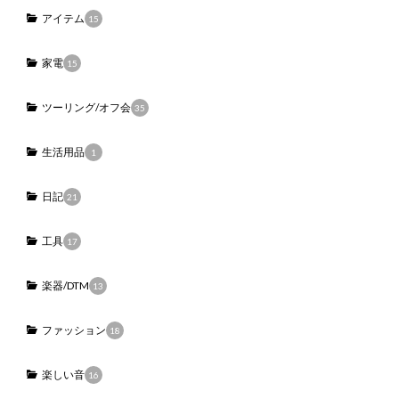
アイテム
15
家電
15
ツーリング/オフ会
35
生活用品
1
日記
21
工具
17
楽器/DTM
13
ファッション
18
楽しい音
16