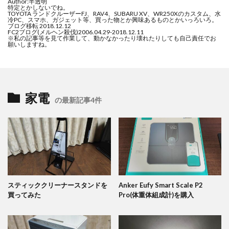
Author:半透明
特定とかしないでね。
TOYOTA ランドクルーザーFJ、RAV4、SUBARU XV、WR250Xのカスタム、水
冷PC、スマホ、ガジェット等、買った物とか興味あるものとかいっろいろ。
ブログ移転 2018.12.12
FC2ブログ(メルヘン殺伐)2006.04.29-2018.12.11
※私の記事等を見て作業して、動かなかったり壊れたりしても自己責任でお
願いしますね。
家電
の最新記事4件
スティッククリーナースタンドを
Anker Eufy Smart Scale P2
買ってみた
Pro(体重体組成計)を購入