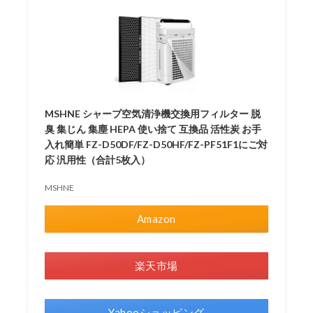
MSHNE シャープ空気清浄機交換用フィルター 脱
臭 集じん 集塵 HEPA 使い捨て 互換品 活性炭 お手
入れ簡単 FZ-D50DF/FZ-D50HF/FZ-PF51F1にご対
応 汎用性（合計5枚入）
MSHNE
Amazon
楽天市場
Yahooショッピング