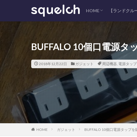
HOME
【ランドクルー
サイトマップ
プライバシーポリシー
コンタクト
BUFFALO 10個口電源
2018年12月22日
ガジェット
周辺機器
,
電源タップ
HOME
ガジェット
BUFFALO 10個口電源タップ