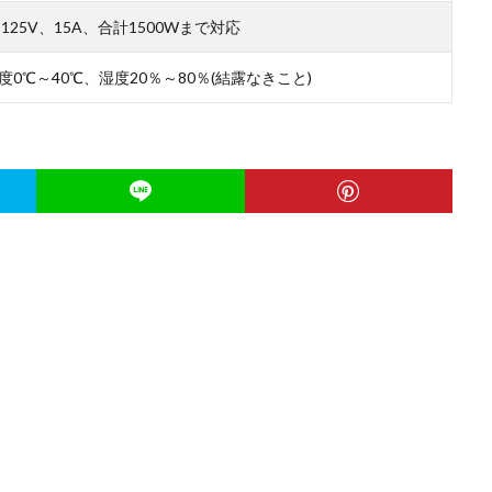
C125V、15A、合計1500Wまで対応
度0℃～40℃、湿度20％～80％(結露なきこと)