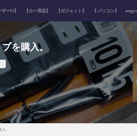
ザーFJ】
【カー用品】
【ガジェット】
【 パソコン】
am͜a͉
タップを購入。
を購入。