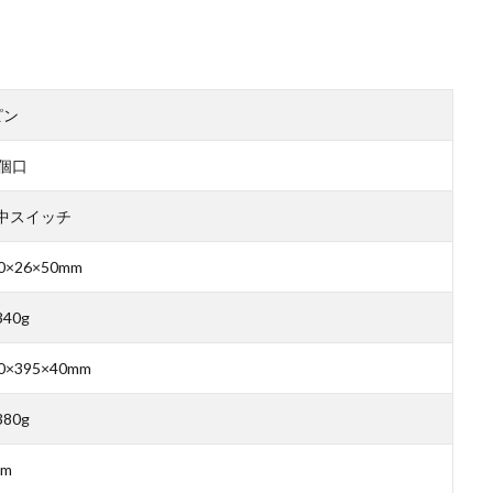
ピン
0個口
中スイッチ
0×26×50mm
40g
0×395×40mm
80g
5m