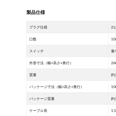
製品仕様
プラグ仕様
2
口数
1
スイッチ
集
外形寸法（幅×高さ×奥行）
26
質量
約3
パッケージ寸法（幅×高さ×奥行）
10
パッケージ質量
約3
ケーブル長
1.