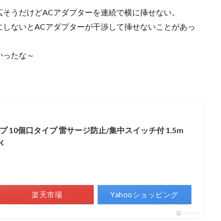
広そうだけどACアダプターを連続で横に挿せない。
にしないとACアダプターが干渉して挿せないことがあっ
かったな～
ップ 10個口タイプ 雷サージ防止/集中スイッチ付 1.5m
K
楽天市場
Yahooショッピング
ポチップ