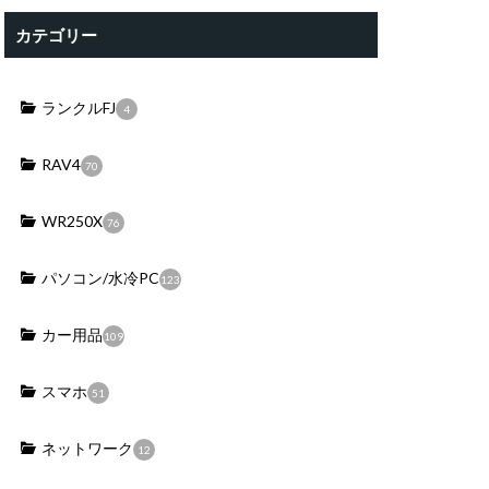
カテゴリー
ランクルFJ
4
RAV4
70
WR250X
76
パソコン/水冷PC
123
カー用品
109
スマホ
51
ネットワーク
12