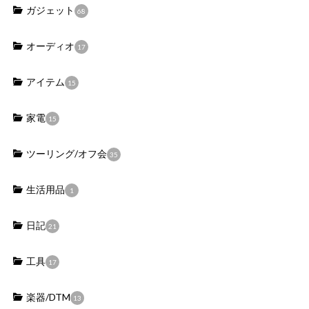
ガジェット
68
オーディオ
17
アイテム
15
家電
15
ツーリング/オフ会
35
生活用品
1
日記
21
工具
17
楽器/DTM
13