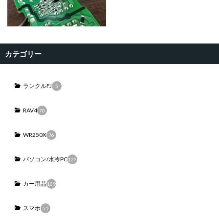
カテゴリー
ランクルFJ
5
RAV4
70
WR250X
76
パソコン/水冷PC
123
カー用品
109
スマホ
51