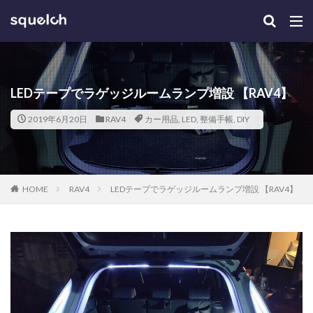
LEDテープでラゲッジルームランプ増設 【RAV4】
2019年6月20日
RAV4
カー用品
,
LED
,
整備手帳
,
DIY
HOME
RAV4
LEDテープでラゲッジルームランプ増設 【RAV4】