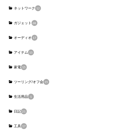
ネットワーク
12
ガジェット
68
オーディオ
17
アイテム
15
家電
15
ツーリング/オフ会
35
生活用品
1
日記
21
工具
17