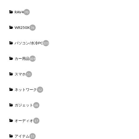
RAV4
70
WR250X
76
パソコン/水冷PC
123
カー用品
109
スマホ
51
ネットワーク
12
ガジェット
68
オーディオ
17
アイテム
15