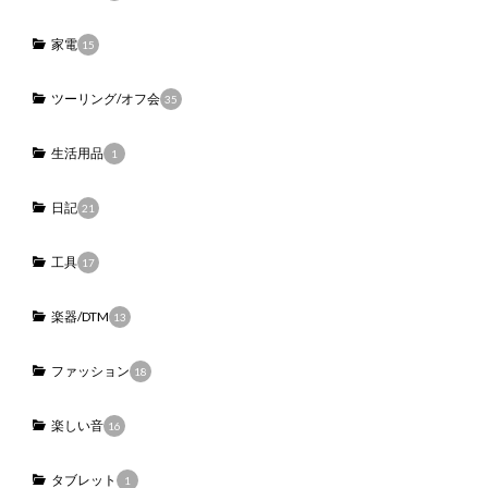
家電
15
ツーリング/オフ会
35
生活用品
1
日記
21
工具
17
楽器/DTM
13
ファッション
18
楽しい音
16
タブレット
1