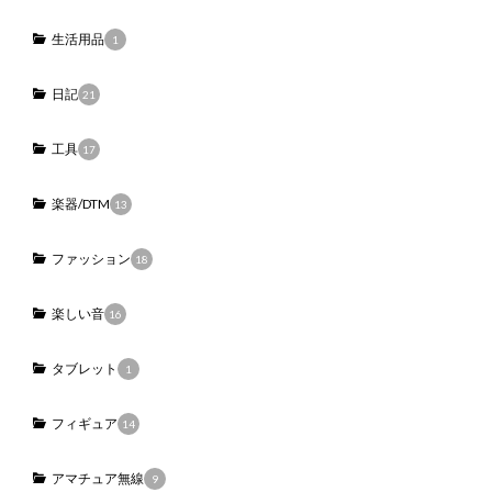
生活用品
1
日記
21
工具
17
楽器/DTM
13
ファッション
18
楽しい音
16
タブレット
1
フィギュア
14
アマチュア無線
9