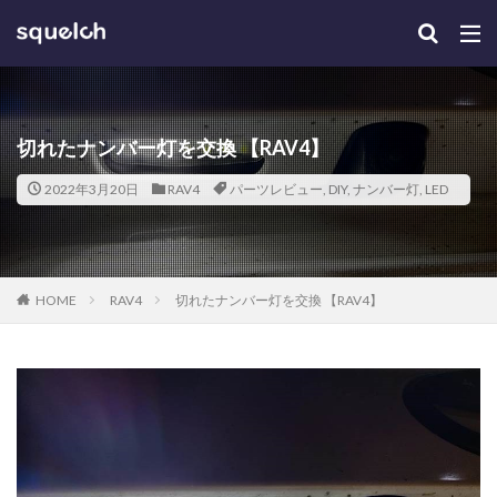
切れたナンバー灯を交換 【RAV4】
2022年3月20日
RAV4
パーツレビュー
,
DIY
,
ナンバー灯
,
LED
HOME
RAV4
切れたナンバー灯を交換 【RAV4】