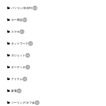
パソコン/水冷PC
123
カー用品
109
スマホ
51
ネットワーク
12
ガジェット
68
オーディオ
17
アイテム
15
家電
15
ツーリング/オフ会
35