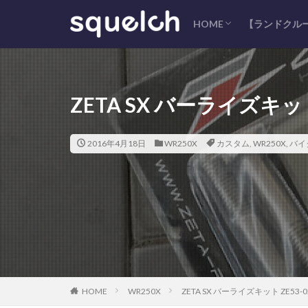
HOME
【ランドクルー
サイトマップ
プライバシーポリシー
コンタクト
ZETA SX バーライズキット 
2016年4月18日
WR250X
カスタム
,
WR250X
,
バイ
HOME
WR250X
ZETA SX バーライズキット ZE53-0