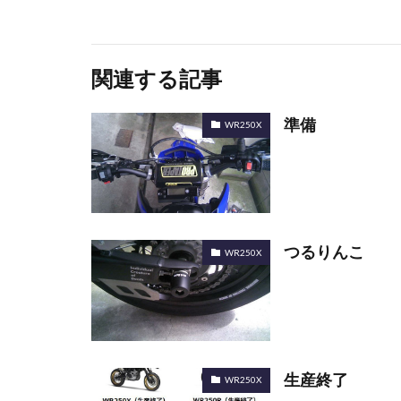
関連する記事
準備
WR250X
つるりんこ
WR250X
生産終了
WR250X