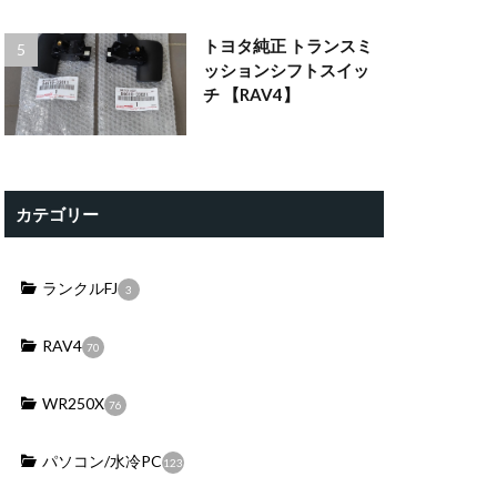
トヨタ純正 トランスミ
ッションシフトスイッ
チ 【RAV4】
カテゴリー
ランクルFJ
3
RAV4
70
WR250X
76
パソコン/水冷PC
123