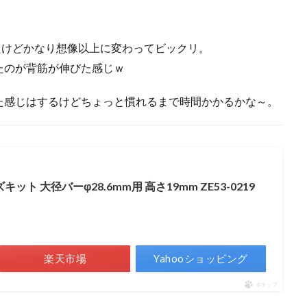
たけどかなり想像以上に変わってビックリ。
たのが背筋が伸びた感じｗ
た感じはするけどちょっと慣れるまで時間かかるかな～。
ズキット 大径バーφ28.6mm用 高さ19mm ZE53-0219
楽天市場
Yahooショッピング
ポチップ