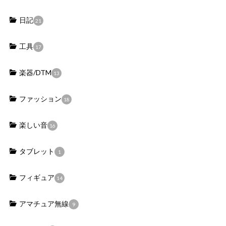
日記
21
工具
17
楽器/DTM
13
ファッション
18
楽しい音
16
タブレット
1
フィギュア
14
アマチュア無線
9