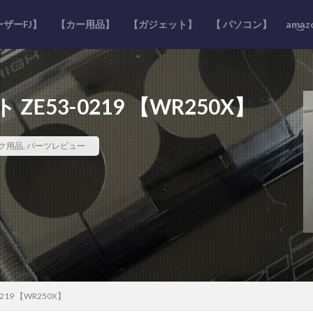
ザーFJ】
【カー用品】
【ガジェット】
【 パソコン】
am͜a͉
ZE53-0219 【WR250X】
ク用品
,
パーツレビュー
219 【WR250X】