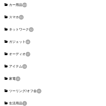
カー用品
109
スマホ
51
ネットワーク
12
ガジェット
68
オーディオ
17
アイテム
15
家電
15
ツーリング/オフ会
35
生活用品
1