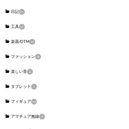
日記
21
工具
17
楽器/DTM
13
ファッション
18
楽しい音
16
タブレット
1
フィギュア
14
アマチュア無線
9