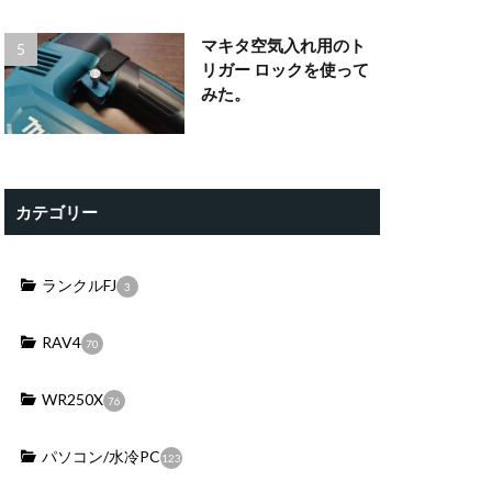
マキタ空気入れ用のト
リガー ロックを使って
みた。
カテゴリー
ランクルFJ
3
RAV4
70
WR250X
76
パソコン/水冷PC
123