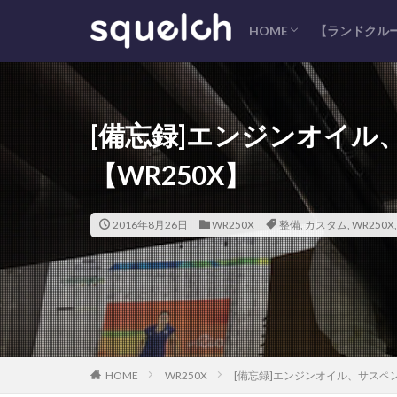
HOME
【ランドクルー
サイトマップ
プライバシーポリシー
コンタクト
[備忘録]エンジンオイ
【WR250X】
2016年8月26日
WR250X
整備
,
カスタム
,
WR250X
HOME
WR250X
[備忘録]エンジンオイル、サスペン