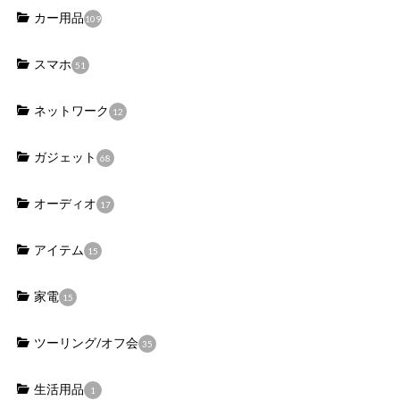
カー用品
109
スマホ
51
ネットワーク
12
ガジェット
68
オーディオ
17
アイテム
15
家電
15
ツーリング/オフ会
35
生活用品
1