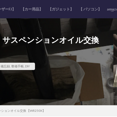
ザーFJ】
【カー用品】
【ガジェット】
【 パソコン】
am͜a͉
ル、サスペンションオイル交換
,
備忘録
,
整備手帳
,
DIY
ションオイル交換 【WR250X】